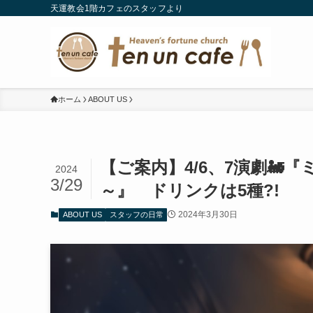
天運教会1階カフェのスタッフより
ホーム
ABOUT US
【ご案内】4/6、7演劇
2024
3/29
～』 ドリンクは5種?!
2024年3月30日
ABOUT US
スタッフの日常