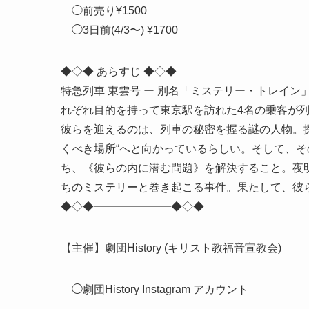
◯前売り¥1500
◯3日前(4/3〜) ¥1700
◆◇◆ あらすじ ◆◇◆
特急列車 東雲号 ー 別名「ミステリー・トレイ
れぞれ目的を持って東京駅を訪れた4名の乗客が
彼らを迎えるのは、列車の秘密を握る謎の人物。
くべき場所“へと向かっているらしい。そして、
ち、《彼らの内に潜む問題》を解決すること。夜
ちのミステリーと巻き起こる事件。果たして、彼
◆◇◆━━━━━━━◆◇◆
【主催】劇団History (キリスト教福音宣教会)
◯劇団History Instagram アカウント