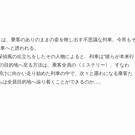
ン」は、乗客のありのままの姿を映し出す不思議な列車。今宵も
列車へと誘われる。
探偵風の出立ちをしたその人物によると、列車は“彼らが本来行
その目的地へ至る方法は、乗客全員の《ミステリー》、すなわ
明けに向かい走り始めた列車の中で、次々と露わになる乗客た
らは全員目的地へ辿り着くことができるのか…。