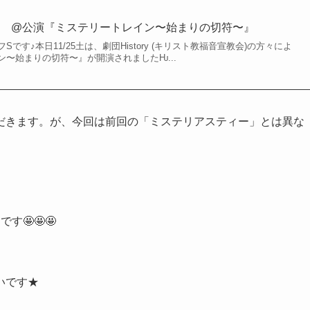
 @公演『ミステリートレイン〜始まりの切符〜』
です♪本日11/25土は、劇団History (キリスト教福音宣教会)の方々によ
〜始まりの切符〜』が開演されましたǶ...
だきます。が、今回は前回の「ミステリアスティー」とは異な
🤩🤩🤩
いです★