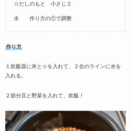
☆だしのもと 小さじ２
水 作り方の①で調整
作り方
１炊飯器に米と☆を入れて、２合のラインに水を
入れる。
２節分豆と野菜を入れて、炊飯！