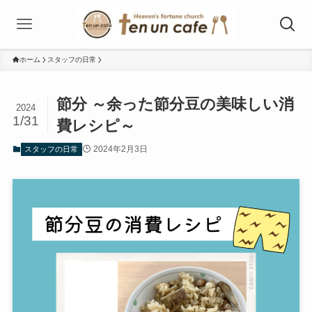
ホーム
スタッフの日常
節分 ～余った節分豆の美味しい消
2024
1/31
費レシピ～
2024年2月3日
スタッフの日常